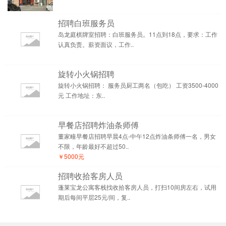
招聘白班服务员
岛龙庭棋牌室招聘：白班服务员。11点到18点，要求：工作
认真负责。薪资面议，工作..
旋转小火锅招聘
旋转小火锅招聘： 服务员厨工两名（包吃） 工资3500-4000
元 工作地址：东..
早餐店招聘炸油条师傅
董家疃早餐店招聘早晨4点-中午12点炸油条师傅一名，男女
不限，年龄最好不超过50..
￥5000元
招聘收拾客房人员
蓬莱宝龙公寓客栈找收拾客房人员，打扫10间房左右，试用
期后每间平层25元/间，复..